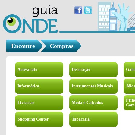
Encontre
Compras
Artesanato
Decoração
Gale
Informática
Instrumentos Musicais
Jóias
Prin
Livrarias
Moda e Calçados
Come
Shopping Center
Tabacaria