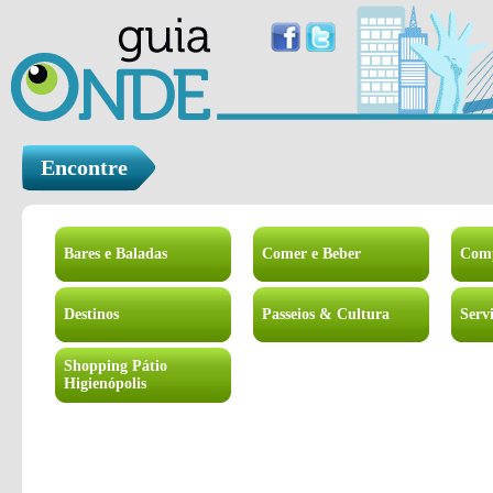
Encontre
Bares e Baladas
Comer e Beber
Com
Destinos
Passeios & Cultura
Serv
Shopping Pátio
Higienópolis