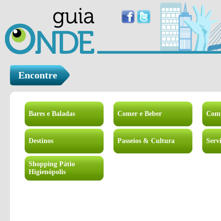
Encontre
Bares e Baladas
Comer e Beber
Com
Destinos
Passeios & Cultura
Serv
Shopping Pátio
Higienópolis