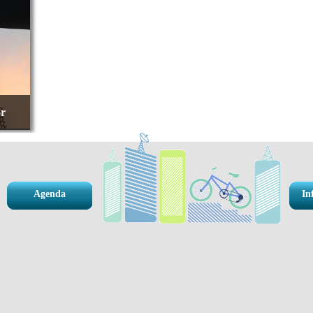
or
Agenda
In