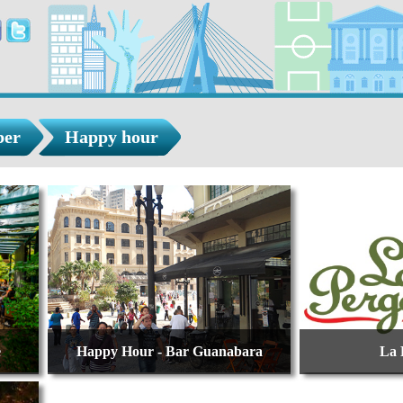
ber
Happy hour
e
Happy Hour - Bar Guanabara
La 