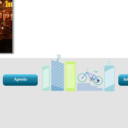
Agenda
In