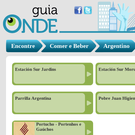
Encontre
Comer e Beber
Argentino
Estación Sur Jardins
Estación Sur Mor
Parrilla Argentina
Pobre Juan Higien
Portucho - Portenhos e
Gaúchos