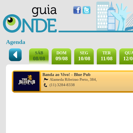
Agenda
SÁB
DOM
SEG
TER
QU
08/08
09/08
10/08
11/08
12/0
Banda ao Vivo! - Blue Pub
Alameda Ribeirao Preto, 384,
(11) 3284-8338