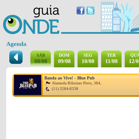
Agenda
SÁB
DOM
SEG
TER
QU
08/08
09/08
10/08
11/08
12/0
Banda ao Vivo! - Blue Pub
Alameda Ribeirao Preto, 384,
(11) 3284-8338