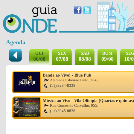
Agenda
QUI
SEX
SÁB
DOM
SE
06/08
07/08
08/08
09/08
10/0
Banda ao Vivo! - Blue Pub
Alameda Ribeirao Preto, 384,
(11) 3284-8338
Música ao Vivo - Vila Olímpia (Quartas e quintas)
Rua Gomes de Carvalho, 955,
(11) 3045-8828